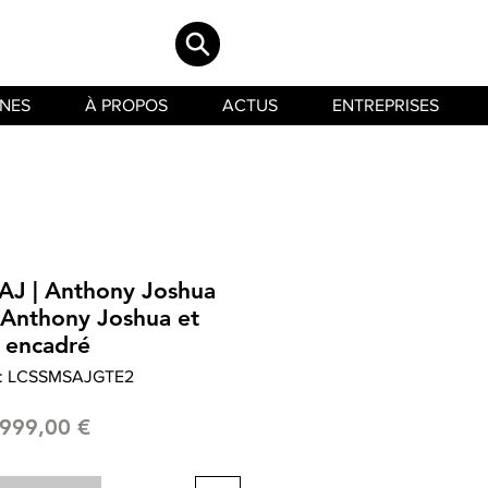
INES
À PROPOS
ACTUS
ENTREPRISES
AJ | Anthony Joshua
 Anthony Joshua et
encadré
: LCSSMSAJGTE2
Prix
999,00 €