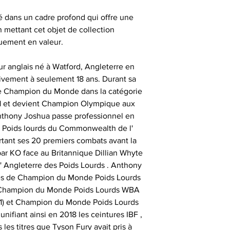
sont authentiqu
é dans un cadre profond qui offre une
importante, aus
- les articles e
- animer des
n mettant cet objet de collection
uniquement ob
temps de 
consommate
uement en valeur.
partenaires his
séances de signat
- les articles en
- offrir des cadeau
 anglais né à Watford, Angleterre en
outre-atlantique s
émotionnels 
divement à seulement 18 ans. Durant sa
pass
ice Champion du Monde dans la catégorie
Ces sociétés privé
- animer et eng
1 et devient Champion Olympique aux
fournir ces ma
Le délai de liv
nthony Joshua passe professionnel en
collection aupr
tran
 Poids lourds du Commonwealth de l'
monde , possède
- animer des
tant ses 20 premiers combats avant la
différents sportifs
Veuillez nous co
e par KO face au Britannique Dillian Whyte
sont amenés à sig
particulièrement u
- et tout type d'a
' Angleterre des Poids Lourds . Anthony
qui peut expli
date précise ou si
res de Champion du Monde Poids Lourds
important les con
t
, Champion du Monde Poids Lourds WBA
ainsi que des diff
Alors n’hésitez pa
21) et Champion du Monde Poids Lourds
s
Nous sommes en m
Sportif pour trou
nifiant ainsi en 2018 les ceintures IBF ,
des adresses autr
les titres que Tyson Fury avait pris à
CERTIFICAT 