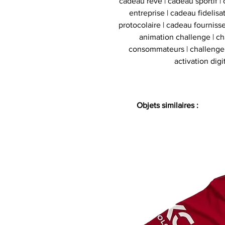
cadeau reve | cadeau sportif | 
entreprise | cadeau fidelis
protocolaire | cadeau fournisse
animation challenge | c
consommateurs | challenge d
activation digi
Objets similaires :