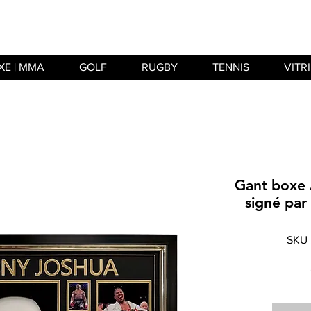
XE | MMA
GOLF
RUGBY
TENNIS
VITR
Gant boxe 
signé par
SKU 