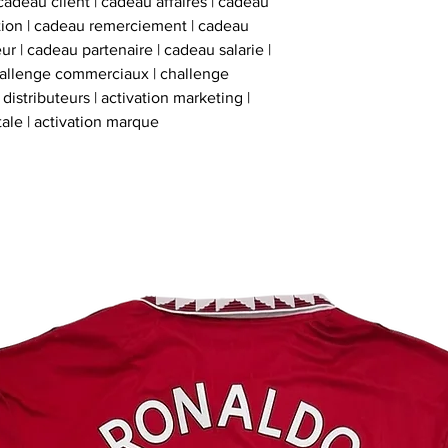
cadeau client | cadeau affaires | cadeau
ation | cadeau remerciement | cadeau
ur | cadeau partenaire | cadeau salarie |
hallenge commerciaux | challenge
istributeurs | activation marketing |
tale | activation marque