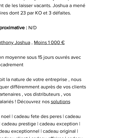
facture ou de la ca
cadeau client
nt de les laisser vacants. Joshua a mené
au moment d
remerciement | 
ires dont 23 par KO et 3 défaites.
Tous nos articl
fournisseur | cadea
accompagnés d'une
| cadeau sala
pproximative :
N/D
que la signature du
exceptionnel | c
vous avez acqui
prestige | anim
nthony Joshua
,
Moins 1 000 €
première certific
animation challe
officiel d'authenti
challenge distrib
 en moyenne sous 15 jours ouvrés avec
qu’une deuxième ce
activation dig
cadrement
it la nature de votre entreprise , nous
Chaque objet spor
uer différemment auprès de vos clients
Collectionneur Sp
artenaires , vos distributeurs , vos
deux stickers 
alariés ! Découvrez nos
solutions
inviolables , apposé
sur l’ obje
 noel | cadeau fete des peres | cadeau
 | cadeau prestige | cadeau exception |
eau exceptionnel | cadeau original |