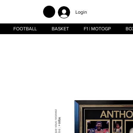
Login
FOOTBALL
BASKET
F1 | MOTOGP
BO
+ infos