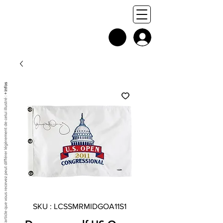
+ infos
Chaque exemplaire est unique, et l'article que vous recevez peut différer légèrement de celui illustré :
SKU : LCSSMRMIDGOA11S1