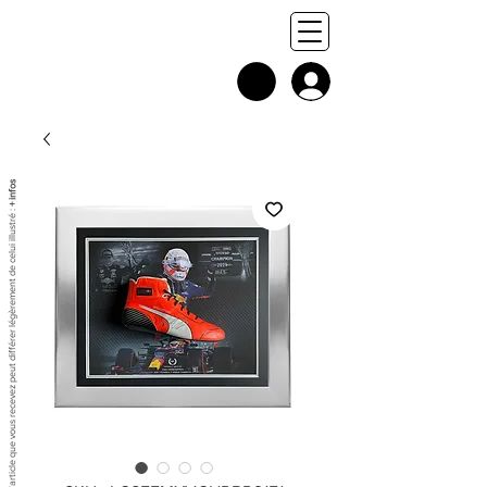
+ infos
Chaque exemplaire est unique, et l'article que vous recevez peut différer légèrement de celui illustré :