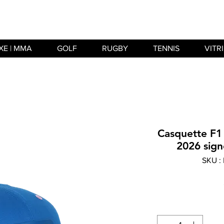
XE | MMA
GOLF
RUGBY
TENNIS
VITR
Casquette F1
2026 sign
SKU :