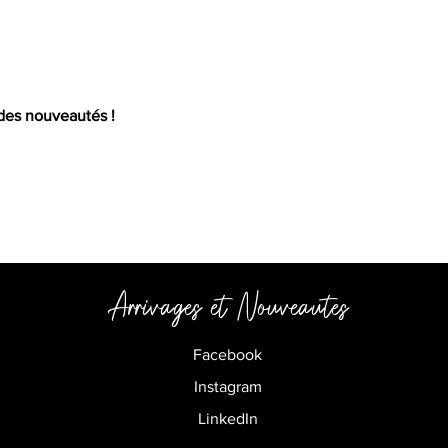
Mail
 des nouveautés !
Arrivages et
Nouveautes
Facebook
Instagram
LinkedIn