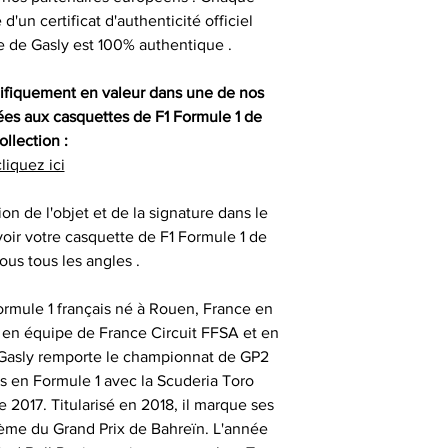
auprès de vos cl
Compétition
, gants 
un certificat d'authenticité officiel
renseigner votre 
partenaires
e de Gasly est 100% authentique .
difficulté po
Certification
consommat
SESSIONS OF
ifiquement en valeur dans une de nos
- les articles n
Nos objets sportifs
Vous assurer que 
ées aux casquettes de F1 Formule 1 de
1
sont authentiqu
ollection :
importante, aus
liquez ici
- les articles e
- animer des
uniquement ob
temps de 
consommate
partenaires his
ion de l'objet et de la signature dans le
séances de signat
oir votre casquette de F1 Formule 1 de
- les articles en
- offrir des cadeau
ous tous les angles .
outre-atlantique s
émotionnels 
pass
Ces sociétés privé
Formule 1 français né à Rouen, France en
- animer et eng
fournir ces ma
s en équipe de France Circuit FFSA et en
Le délai de liv
collection aupr
 Gasly remporte le championnat de GP2
tran
monde , possède
ts en Formule 1 avec la Scuderia Toro
- animer des
différents sportifs
 2017. Titularisé en 2018, il marque ses
Veuillez nous co
sont amenés à sig
4ème du Grand Prix de Bahreïn. L'année
particulièrement u
- et tout type d'a
qui peut expli