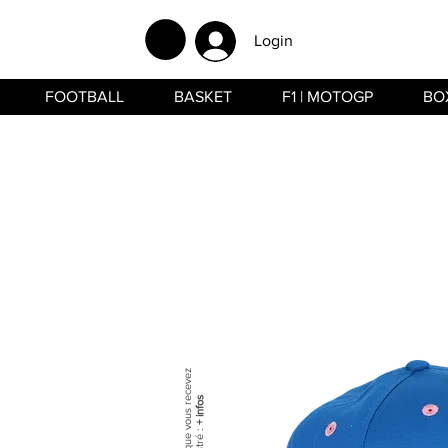
Login
FOOTBALL
BASKET
F1 | MOTOGP
BO
+ infos