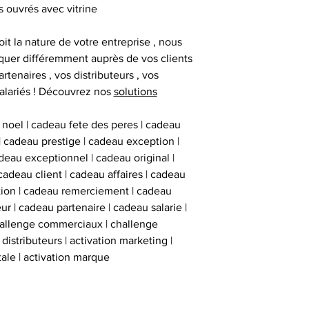
inviolables , apposé
s ouvrés avec vitrine
sur l’ obje
it la nature de votre entreprise , nous
uer différemment auprès de vos clients
artenaires , vos distributeurs , vos
alariés ! Découvrez nos
solutions
 noel | cadeau fete des peres | cadeau
 | cadeau prestige | cadeau exception |
eau exceptionnel | cadeau original |
cadeau client | cadeau affaires | cadeau
ation | cadeau remerciement | cadeau
ur | cadeau partenaire | cadeau salarie |
hallenge commerciaux | challenge
istributeurs | activation marketing |
tale | activation marque