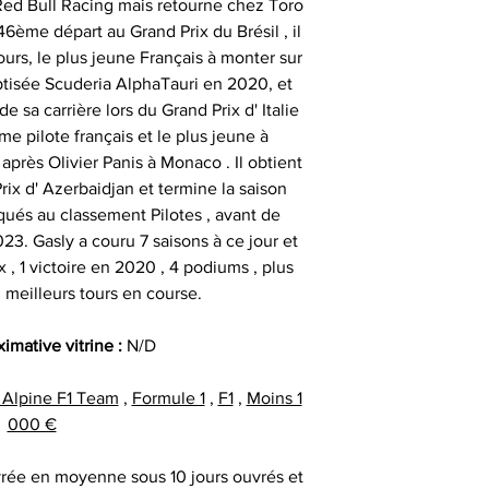
e Red Bull Racing mais retourne chez Toro
date précise ou si
important les con
46ème départ au Grand Prix du Brésil , il
t
ainsi que des diff
ours, le plus jeune Français à monter sur
Alors n’hésitez pa
s
ptisée Scuderia AlphaTauri en 2020, et
Nous sommes en m
Sportif pour trou
e sa carrière lors du Grand Prix d' Italie
des adresses autr
CERTIFICAT 
me pilote français et le plus jeune à
facture ou de la ca
cadeau client
après Olivier Panis à Monaco . Il obtient
au moment d
remerciement | 
Tous nos articl
x d' Azerbaidjan et termine la saison
fournisseur | cadea
accompagnés d'une
qués au classement Pilotes , avant de
| cadeau sala
que la signature du
23. Gasly a couru 7 saisons à ce jour et
exceptionnel | c
vous avez acqui
x , 1 victoire en 2020 , 4 podiums , plus
prestige | anim
première certific
 meilleurs tours en course.
animation challe
officiel d'authenti
challenge distrib
qu’une deuxième ce
ximative vitrine :
N/D
activation dig
Alpine F1 Team
,
Formule 1
,
F1
,
Moins 1
Chaque objet spor
000 €
Collectionneur Sp
deux stickers 
vrée en moyenne sous 10 jours ouvrés et