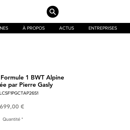
INES
À PROPOS
ACTUS
ENTREPRISES
 Formule 1 BWT Alpine
ée par Pierre Gasly
 LCSF1PGCTAP26S1
Prix
699,00 €
Quantité
*