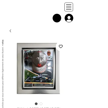
+ infos
Chaque exemplaire est unique, et l'article que vous recevez peut différer légèrement de celui illustré :