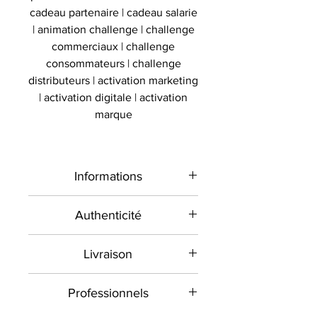
cadeau partenaire | cadeau salarie
| animation challenge | challenge
commerciaux | challenge
consommateurs | challenge
distributeurs | activation marketing
| activation digitale | activation
marque
Informations
Type de
Bandana porté
Authenticité
produit
signé
Présent sur le marché
Livraison
international depuis 2012 et en
Sport
Tennis
France depuis 2020 , Le
Toutes les commandes sont
Signé par
Professionnels
Rafael Nadal
Collectionneur Sportif
envoyées contre signature dans la
commercialise des objets sportifs
mesure du possible. Veuillez