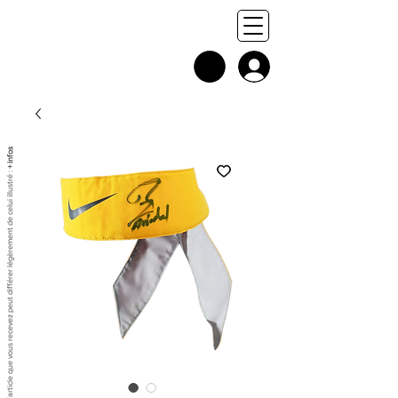
+ infos
Chaque exemplaire est unique, et l'article que vous recevez peut différer légèrement de celui illustré :