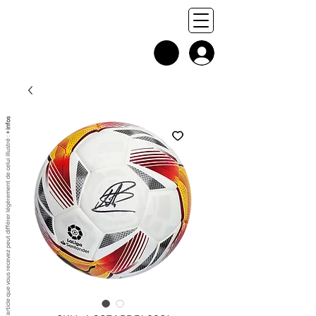
+ infos
Chaque exemplaire est unique, et l'article que vous recevez peut différer légèrement de celui illustré :