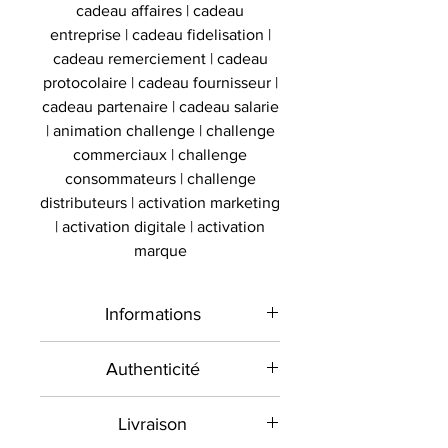
cadeau affaires | cadeau
entreprise | cadeau fidelisation |
cadeau remerciement | cadeau
protocolaire | cadeau fournisseur |
cadeau partenaire | cadeau salarie
| animation challenge | challenge
commerciaux | challenge
consommateurs | challenge
distributeurs | activation marketing
| activation digitale | activation
marque
Informations
Type de
Ballon
Authenticité
produit
signé
Présent sur le marché
Livraison
international depuis 2012 et en
Sport
Football