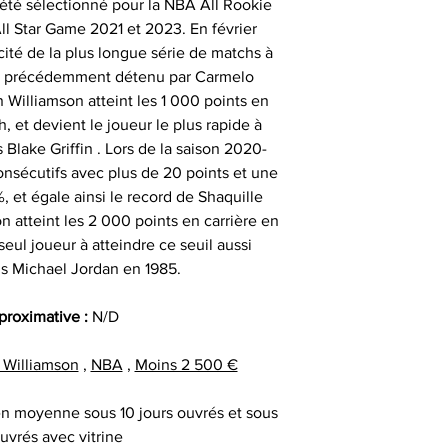
a été sélectionné pour la NBA All Rookie
particulièrement u
- et tout type d'a
qui peut expli
ll Star Game 2021 et 2023. En février
date précise ou si
important les con
cité de la plus longue série de matchs à
t
ainsi que des diff
s, précédemment détenu par Carmelo
Alors n’hésitez pa
s
n Williamson atteint les 1 000 points en
Nous sommes en m
Sportif pour trou
, et devient le joueur le plus rapide à
des adresses autr
CERTIFICAT 
Blake Griffin . Lors de la saison 2020-
facture ou de la ca
cadeau client
onsécutifs avec plus de 20 points et une
au moment d
remerciement | 
Tous nos articl
%, et égale ainsi le record de Shaquille
fournisseur | cadea
accompagnés d'une
on atteint les 2 000 points en carrière en
| cadeau sala
que la signature du
seul joueur à atteindre ce seuil aussi
exceptionnel | c
vous avez acqui
s Michael Jordan en 1985.
prestige | anim
première certific
animation challe
officiel d'authenti
pproximative :
N/D
challenge distrib
qu’une deuxième ce
activation dig
 Williamson
,
NBA
,
Moins 2 500 €
Chaque objet spor
 en moyenne sous 10 jours ouvrés et sous
Collectionneur Sp
ouvrés avec vitrine