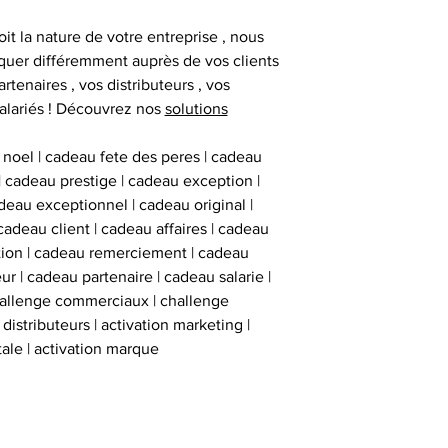
deux stickers 
inviolables , apposé
it la nature de votre entreprise , nous
sur l’ obje
uer différemment auprès de vos clients
artenaires , vos distributeurs , vos
alariés ! Découvrez nos
solutions
 noel | cadeau fete des peres | cadeau
 | cadeau prestige | cadeau exception |
eau exceptionnel | cadeau original |
cadeau client | cadeau affaires | cadeau
ation | cadeau remerciement | cadeau
ur | cadeau partenaire | cadeau salarie |
hallenge commerciaux | challenge
istributeurs | activation marketing |
tale | activation marque