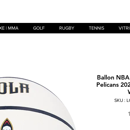
XE | MMA
GOLF
RUGBY
TENNIS
VITR
Ballon NBA
Pelicans 202
SKU : 