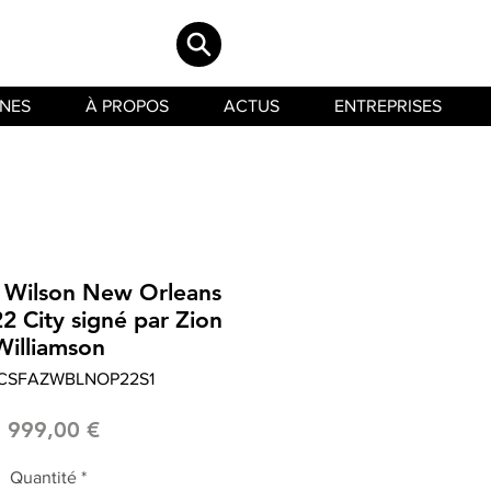
INES
À PROPOS
ACTUS
ENTREPRISES
 Wilson New Orleans
2 City signé par Zion
Williamson
LCSFAZWBLNOP22S1
Prix
1 999,00 €
Quantité
*