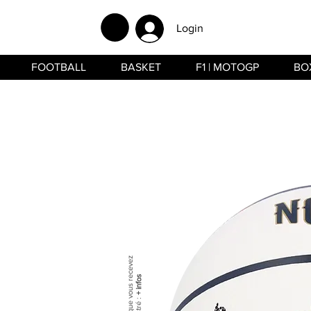
Login
FOOTBALL
BASKET
F1 | MOTOGP
BO
+ infos