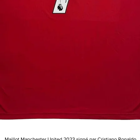
Maillot Manchester United 2023 signé par Cristiano Ronaldo
Aperçu rapide