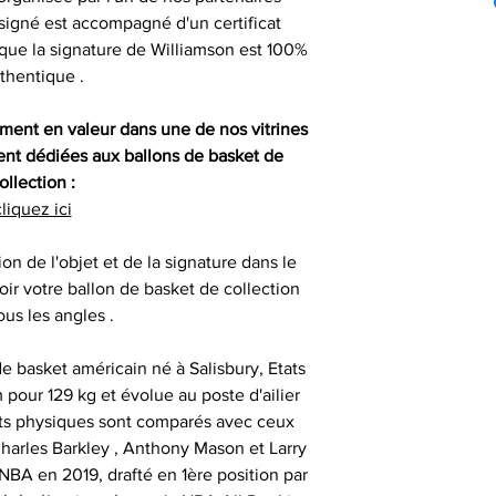
pouvons vous aid
Compétition
particuliers : maill
signé est accompagné d'un certificat
livraison lorsque
auprès de vos cl
, gants 
t que la signature de Williamson est 100%
renseigner votre 
Certification
partenaires
thentique .
difficulté po
consommat
SESSIONS OF
ment en valeur dans une de nos vitrines
- les articles n
Nos objets sportifs
Vous assurer que 
nt dédiées aux ballons de basket de
1
sont authentiqu
ollection :
importante, aus
liquez ici
- les articles e
- animer des
uniquement ob
temps de 
consommate
partenaires his
ion de l'objet et de la signature dans le
séances de signat
ir votre ballon de basket de collection
- les articles en
- offrir des cadeau
ous les angles .
outre-atlantique s
émotionnels 
pass
Ces sociétés privé
e basket américain né à Salisbury, Etats
- animer et eng
fournir ces ma
 pour 129 kg et évolue au poste d'ailier
Le délai de liv
collection aupr
ibuts physiques sont comparés avec ceux
tran
monde , possède
arles Barkley , Anthony Mason et Larry
- animer des
différents sportifs
 NBA en 2019, drafté en 1ère position par
Veuillez nous co
sont amenés à sig