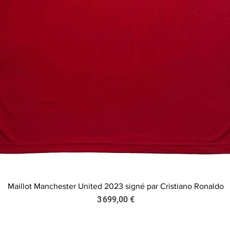
Maillot Manchester United 2023 signé par Cristiano Ronaldo
Aperçu rapide
Prix
3 699,00 €