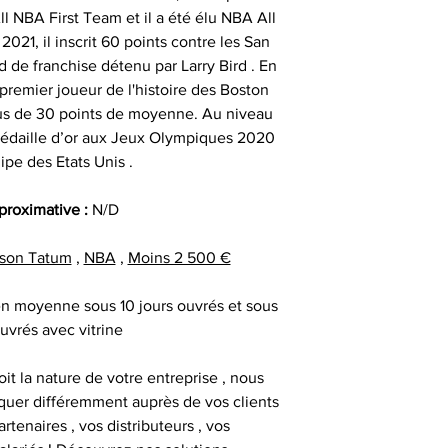
date précise ou si
ll NBA First Team et il a été élu NBA All
important les con
t
021, il inscrit 60 points contre les San
ainsi que des diff
Alors n’hésitez pa
d de franchise détenu par Larry Bird . En
s
Nous sommes en m
Sportif pour trou
remier joueur de l'histoire des Boston
des adresses autr
 plus de 30 points de moyenne. Au niveau
CERTIFICAT 
facture ou de la ca
cadeau client
a médaille d’or aux Jeux Olympiques 2020
au moment d
remerciement | 
ipe des Etats Unis .
Tous nos articl
fournisseur | cadea
accompagnés d'une
| cadeau sala
pproximative :
N/D
que la signature du
exceptionnel | c
vous avez acqui
prestige | anim
son Tatum
,
NBA
,
Moins 2 500 €
première certific
animation challe
officiel d'authenti
challenge distrib
 en moyenne sous 10 jours ouvrés et sous
qu’une deuxième ce
activation dig
ouvrés avec vitrine
it la nature de votre entreprise , nous
Chaque objet spor
uer différemment auprès de vos clients
Collectionneur Sp
artenaires , vos distributeurs , vos
deux stickers 