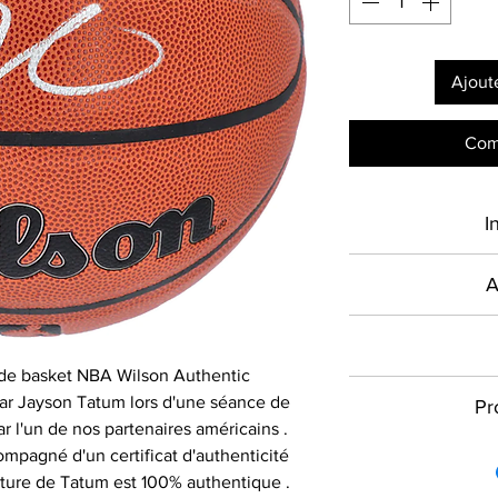
Ajout
Com
I
Type de produ
A
Présent sur le mar
Sport
en France depuis 2
de basket NBA Wilson Authentic
Signé par
commercialise des
Toutes les com
ar Jayson Tatum lors d'une séance de
Pr
authentiques et cer
signature dans l
r l'un de nos partenaires américains .
Équipe
les plus grandes
donc vous assurer 
Quelle que soit la 
mpagné d'un certificat d'authenticité
actuels, à destin
à l'adresse et à l
pouvons vous aid
Compétition
nature de Tatum est 100% authentique .
particuliers : maill
livraison lorsque