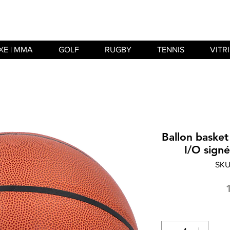
XE | MMA
GOLF
RUGBY
TENNIS
VITR
Ballon baske
I/O sign
SKU