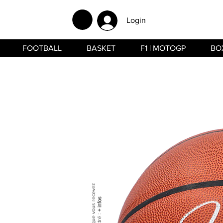
Login
FOOTBALL
BASKET
F1 | MOTOGP
BO
+ infos