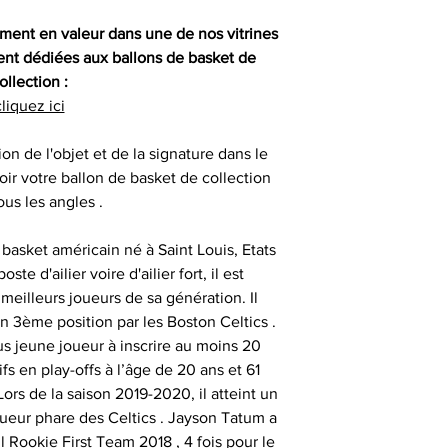
auprès de vos cl
, gants 
renseigner votre 
Certification
partenaires
ment en valeur dans une de nos vitrines
difficulté po
consommat
nt dédiées aux ballons de basket de
SESSIONS OF
ollection :
- les articles n
Nos objets sportifs
liquez ici
Vous assurer que 
1
sont authentiqu
ion de l'objet et de la signature dans le
importante, aus
- les articles e
- animer des
ir votre ballon de basket de collection
uniquement ob
temps de 
consommate
ous les angles .
partenaires his
séances de signat
- les articles en
- offrir des cadeau
basket américain né à Saint Louis, Etats
outre-atlantique s
émotionnels 
te d'ailier voire d'ailier fort, il est
pass
eilleurs joueurs de sa génération. Il
Ces sociétés privé
- animer et eng
en 3ème position par les Boston Celtics .
fournir ces ma
Le délai de liv
us jeune joueur à inscrire au moins 20
collection aupr
tran
s en play-offs à l’âge de 20 ans et 61
monde , possède
- animer des
ors de la saison 2019-2020, il atteint un
différents sportifs
Veuillez nous co
oueur phare des Celtics . Jayson Tatum a
sont amenés à sig
particulièrement u
- et tout type d'a
 Rookie First Team 2018 , 4 fois pour le
qui peut expli