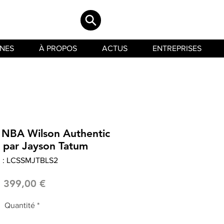
INES
À PROPOS
ACTUS
ENTREPRISES
t NBA Wilson Authentic
é par Jayson Tatum
 : LCSSMJTBLS2
Prix
1 399,00 €
Quantité
*