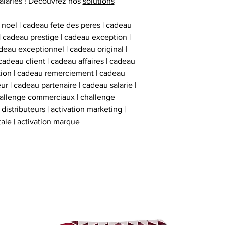
alariés ! Découvrez nos
solutions
inviolables , apposé
sur l’ obje
 noel | cadeau fete des peres | cadeau
 | cadeau prestige | cadeau exception |
eau exceptionnel | cadeau original |
cadeau client | cadeau affaires | cadeau
ation | cadeau remerciement | cadeau
ur | cadeau partenaire | cadeau salarie |
hallenge commerciaux | challenge
istributeurs | activation marketing |
tale | activation marque