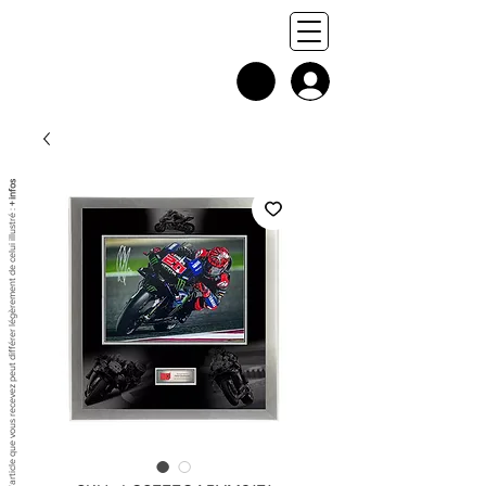
+ infos
Chaque exemplaire est unique, et l'article que vous recevez peut différer légèrement de celui illustré :