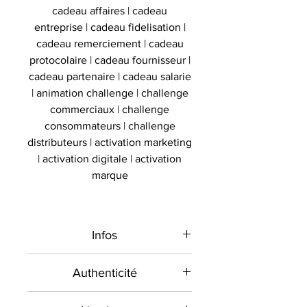
cadeau affaires | cadeau
entreprise | cadeau fidelisation |
cadeau remerciement | cadeau
protocolaire | cadeau fournisseur |
cadeau partenaire | cadeau salarie
| animation challenge | challenge
commerciaux | challenge
consommateurs | challenge
distributeurs | activation marketing
| activation digitale | activation
marque
Infos
Type de
Affiche photo
Authenticité
produit
signée
Présent sur le marché
encadrée